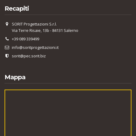
Recapiti
SORIT Progettazioni S.r.l.
Via Terre Risaie, 13b - 84131 Salerno
+39 089 339499
info@soritprogettazioni.it
sorit@pec.sorit.biz
Mappa