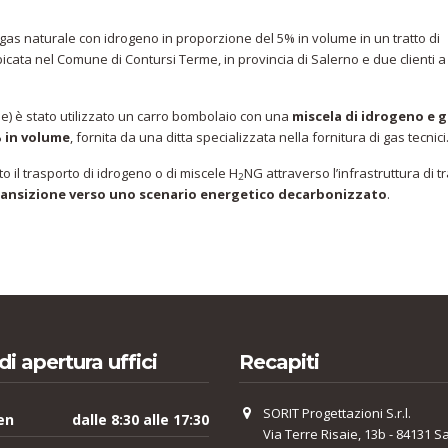
e gas naturale con idrogeno in proporzione del 5% in volume in un tratto di
bicata nel Comune di Contursi Terme, in provincia di Salerno e due clienti a
se) è stato utilizzato un carro bombolaio con una
miscela di idrogeno e 
% in volume
, fornita da una ditta specializzata nella fornitura di gas tecnici
 il trasporto di idrogeno o di miscele H
NG attraverso l’infrastruttura di t
2
ransizione verso uno scenario energetico decarbonizzato
.
di apertura uffici
Recapiti
SORIT Progettazioni S.r.l.
en
dalle 8:30 alle 17:30
Via Terre Risaie, 13b - 84131 S