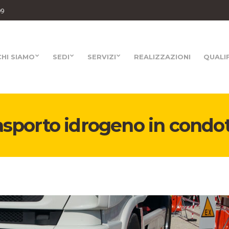
99
CHI SIAMO
SEDI
SERVIZI
REALIZZAZIONI
QUALI
sporto idrogeno in condo