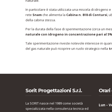
naturale.
In particolare è stata utilizzata una miscela di idrogeno 
rete
Snam
che alimenta la
Cabina n. 818 di Contursi
, u
della cabina stessa.
Per la durata della fase di sperimentazione (circa un me
naturale con idrogeno in concentrazione pari al 5
Tale sperimentazione riveste notevole interesse in quanto
del gas naturale può ricoprire un ruolo strategico nella
t
Sorit Progettazioni S.r.l.
Orari 
La SORIT nasce nel 1989 come società
Lun - V
specializzata nella consulenza tecnica ed