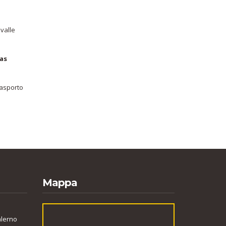
 valle
gas
.
rasporto
Mappa
alerno