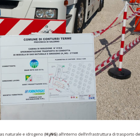
gas naturale e idrogeno (
H
NG
) all’interno dell’infrastruttura di trasporto d
2