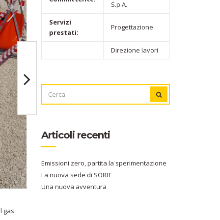
S.p.A.
Servizi
Progettazione
prestati:
Direzione lavori
CERCA
CERCA
PER:
Articoli recenti
Emissioni zero, partita la sperimentazione
La nuova sede di SORIT
Una nuova avventura
el gas