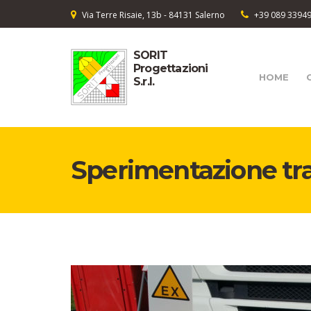
Via Terre Risaie, 13b - 84131 Salerno
+39 089 3394
SORIT
Progettazioni
HOME
S.r.l.
Sperimentazione tra