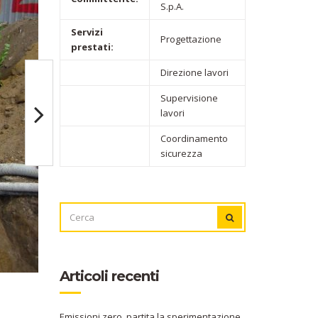
S.p.A.
Servizi
Progettazione
prestati:
Direzione lavori
Supervisione
lavori
Coordinamento
sicurezza
CERCA
CERCA
PER:
Articoli recenti
Emissioni zero, partita la sperimentazione