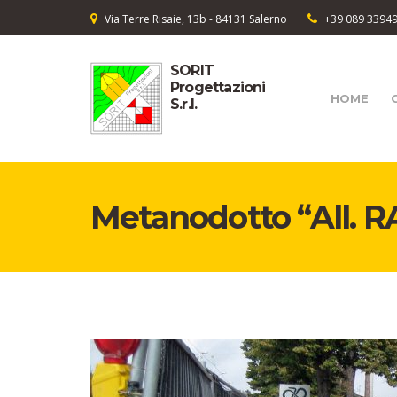
Via Terre Risaie, 13b - 84131 Salerno
+39 089 3394
SORIT
Progettazioni
HOME
S.r.l.
Metanodotto “All. R