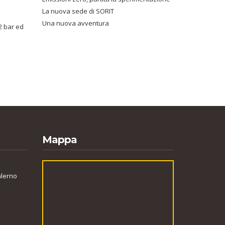
La nuova sede di SORIT
Una nuova avventura
2 bar ed
Mappa
alerno