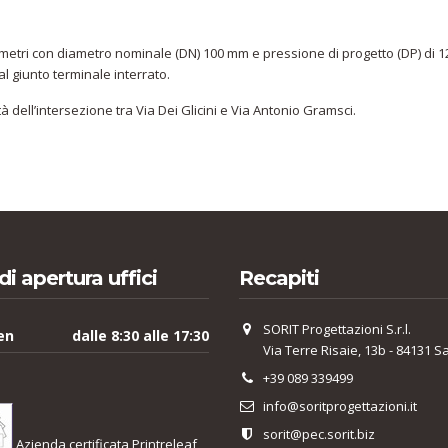
 metri con diametro nominale (DN) 100 mm e pressione di progetto (DP) di 1
l giunto terminale interrato.
à dell’intersezione tra Via Dei Glicini e Via Antonio Gramsci.
di apertura uffici
Recapiti
SORIT Progettazioni S.r.l.
en
dalle 8:30 alle 17:30
Via Terre Risaie, 13b - 84131 S
+39 089 339499
info@soritprogettazioni.it
sorit@pec.sorit.biz
Azienda certificata Printreleaf